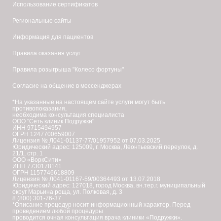
Использование сертификатов
Региональные сайты
Информация для пациентов
Правила оказания услуг
Правила розыгрыша "Колесо фортуны"
Согласие на общение в мессенджерах
*На указанные на настоящем сайте услуги могут быть
противопоказания,
необходима консультация специалиста
ООО "Сеть клиник Подружки"
ИНН 9715494957
ОГРН 1247700659007
Лицензия № Л041-01137-77/01957952 от 07.03.2025
Юридический адрес: 125009, г. Москва, Леонтьевский переулок, д.
21/1, стр. 1
ООО «ВоркСити»
ИНН 7730178141
ОГРН 1157746618809
Лицензия № Л041-01167-59/00364493 от 13.07.2018
Юридический адрес: 127018, город Москва, вн.тер.г. муниципальный
округ Марьина роща, ул. Полковая, д. 3
8 (800) 301-76-37
*Описание процедур носит информационный характер. Перед
проведением любой процедуры
проводится очная консультация врача клиники «Подружки».