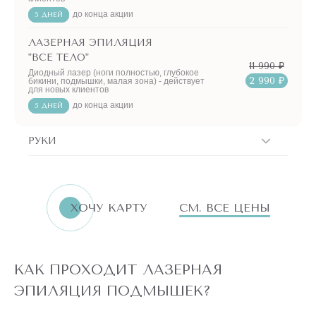
до конца акции
5 ДНЕЙ
ЛАЗЕРНАЯ ЭПИЛЯЦИЯ
"ВСЕ ТЕЛО"
11 990 ₽
Диодный лазер (ноги полностью, глубокое
2 990 ₽
бикини, подмышки, малая зона) - действует
для новых клиентов
до конца акции
5 ДНЕЙ
РУКИ
ERID:LjN8K4L1t
7751144496
ИНН
ХОЧУ КАРТУ
СМ. ВСЕ ЦЕНЫ
«Бьютилогия»
Реклама. ООО
АКЦИИ!
КАК ПРОХОДИТ ЛАЗЕРНАЯ
ПО
АКЦИИ
ЭПИЛЯЦИЯ ПОДМЫШЕК?
ЛАЗЕРНАЯ
ЭПИЛЯЦИЯ ЛЮБОЙ