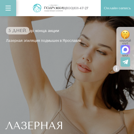
Онлайн-запись
8(800)101-47-27
5 ДНЕЙ.
до конца акции
Лазерная эпиляция подмышек в Ярославле
закрытый
клуб
MAX
i
ЛАЗЕРНАЯ