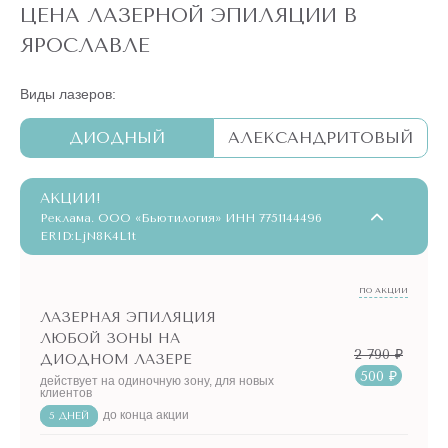
ЦЕНА ЛАЗЕРНОЙ ЭПИЛЯЦИИ В
ЯРОСЛАВЛЕ
Виды лазеров:
ДИОДНЫЙ
АЛЕКСАНДРИТОВЫЙ
АКЦИИ!
Реклама. ООО «Бьютилогия» ИНН 7751144496
ERID:LjN8K4L1t
ПО АКЦИИ
ЛАЗЕРНАЯ ЭПИЛЯЦИЯ
ЛЮБОЙ ЗОНЫ НА
2 790 ₽
ДИОДНОМ ЛАЗЕРЕ
500 ₽
действует на одиночную зону, для новых
клиентов
до конца акции
5 ДНЕЙ