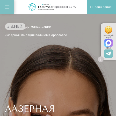
Онлайн-запись
8(800)101-47-27
5 ДНЕЙ.
до конца акции
Лазерная эпиляция пальцев в Ярославле
закрытый
клуб
MAX
i
ЛАЗЕРНАЯ