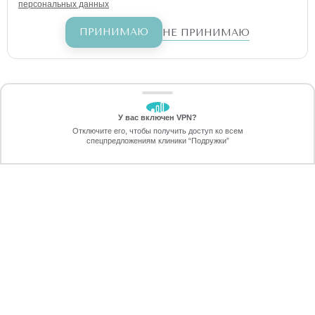
персональных данных
ПРИНИМАЮ
НЕ ПРИНИМАЮ
У вас включен VPN?
ЗАБЕРИТЕ СКИДКУ
Отключите его, чтобы получить доступ ко всем
70%
спецпредложениям клиники “Подружки”
Онлайн-запись
Позвоните
ПРЕИМУЩЕСТВА ЛАЗЕРНОЙ
ЭПИЛЯЦИИ
ПЕРЕЗВОНИМ
через 30 секунд