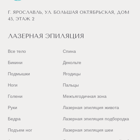
Лазерная эпиляция
(
диодная
)
Г. ЯРОСЛАВЛЬ, УЛ. БОЛЬШАЯ ОКТЯБРЬСКАЯ, ДОМ
45, ЭТАЖ 2
Подружки в Великом Новгороде
В
Лазерная эпиляция
(
диодная
)
ЛАЗЕРНАЯ ЭПИЛЯЦИЯ
Подружки в Владивостоке
Лазерная эпиляция
(
диодная,
александритовая
)
Все тело
Спина
Подружки в Владимире
Бикини
Декольте
Лазерная эпиляция
(
диодная,
александритовая
)
Подмышки
Ягодицы
Подружки в Волгограде
Ноги
Пальцы
Лазерная эпиляция
(
диодная,
александритовая
)
Голени
Межъягодичная зона
Подружки в Вологде
Руки
Лазерная эпиляция живота
Лазерная эпиляция
(
диодная
)
Бедра
Лазерная эпиляция подбородка
Подружки в Воронеже
Подъем ног
Лазерная эпиляция шеи
Лазерная эпиляция
(
диодная,
александритовая
)