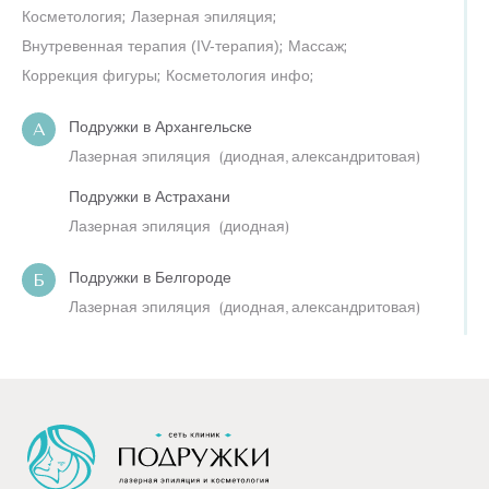
Косметология
;
Лазерная эпиляция
;
Внутревенная терапия (IV-терапия)
;
Массаж
;
Коррекция фигуры
;
Косметология инфо
;
Подружки в Архангельске
А
Лазерная эпиляция
(
диодная,
александритовая
)
Подружки в Астрахани
Лазерная эпиляция
(
диодная
)
Подружки в Белгороде
Б
Лазерная эпиляция
(
диодная,
александритовая
)
Подружки в Балашихе
Лазерная эпиляция
(
диодная,
александритовая
)
Подружки в Барнауле
Лазерная эпиляция
(
диодная
)
Подружки в Брянске