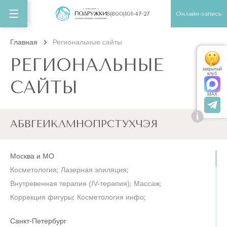
Онлайн-запись
8(800)101-47-27
Главная
Региональные сайты
РЕГИОНАЛЬНЫЕ
закрытый
клуб
САЙТЫ
MAX
i
А
Б
В
Г
Е
И
К
Л
М
Н
О
П
Р
С
Т
У
Х
Ч
Э
Я
Москва и МО
Косметология
;
Лазерная эпиляция
;
Внутревенная терапия (IV-терапия)
;
Массаж
;
Коррекция фигуры
;
Косметология инфо
;
Санкт-Петербург