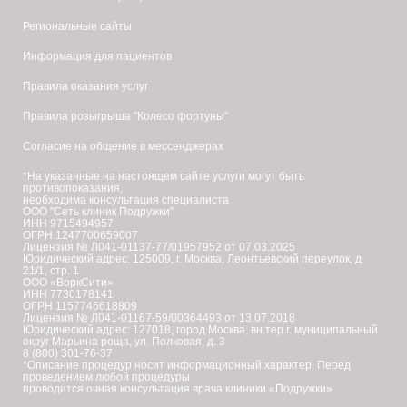
Подружки в Кургане
Региональные сайты
Лазерная эпиляция
(
диодная
)
Информация для пациентов
Подружки в Курске
Правила оказания услуг
Лазерная эпиляция
(
диодная,
александритовая
)
Правила розыгрыша "Колесо фортуны"
Подружки в Липецке
Л
Согласие на общение в мессенджерах
Лазерная эпиляция
(
диодная,
александритовая
)
*На указанные на настоящем сайте услуги могут быть
противопоказания,
Подружки в Люберцах
необходима консультация специалиста
ООО "Сеть клиник Подружки"
Лазерная эпиляция
(
диодная
)
ИНН 9715494957
ОГРН 1247700659007
Лицензия № Л041-01137-77/01957952 от 07.03.2025
Юридический адрес: 125009, г. Москва, Леонтьевский переулок, д.
Подружки в Мурманске
М
21/1, стр. 1
ООО «ВоркСити»
Лазерная эпиляция
(
диодная,
александритовая
)
ИНН 7730178141
ОГРН 1157746618809
Лицензия № Л041-01167-59/00364493 от 13.07.2018
Подружки в Новосибирске
Н
Юридический адрес: 127018, город Москва, вн.тер.г. муниципальный
округ Марьина роща, ул. Полковая, д. 3
Лазерная эпиляция
(
диодная,
александритовая
)
8 (800) 301-76-37
*Описание процедур носит информационный характер. Перед
проведением любой процедуры
Подружки в Набережных Челнах
проводится очная консультация врача клиники «Подружки».