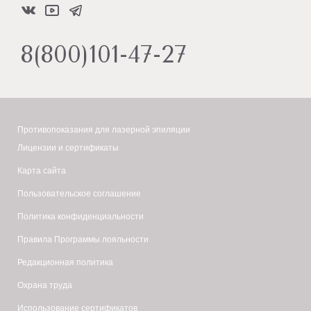
Лазерная эпиляция
(
диодная,
александритовая
)
Косметология
(
диодная,
александритовая
)
8(800)101-47-27
Подружки в Калининграде
Лазерная эпиляция
(
диодная
)
Подружки в Калуге
Лазерная эпиляция
(
диодная,
александритовая
)
Противопоказания для лазерной эпиляции
Подружки в Кемерово
Лицензии и сертификаты
Лазерная эпиляция
(
диодная
)
Карта сайта
Подружки в Кирове
Пользовательское соглашение
Лазерная эпиляция
(
диодная
)
Политика конфиденциальности
Подружки в Костроме
Правила Программы лояльности
Лазерная эпиляция
(
диодная
)
Редакционная политика
Подружки в Краснодаре
Охрана труда
Лазерная эпиляция
(
диодная,
александритовая
)
Использование сертификатов