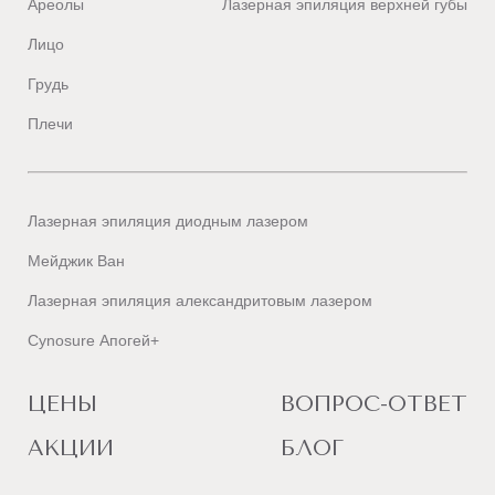
Ареолы
Лазерная эпиляция верхней губы
Подружки в Геленджике
Г
Лицо
Лазерная эпиляция
(
диодная
)
Грудь
Подружки в Екатеринбурге
Е
Плечи
Лазерная эпиляция
(
диодная,
александритовая
)
Подружки в Иваново
И
Лазерная эпиляция
(
диодная
)
Лазерная эпиляция диодным лазером
Подружки в Ижевске
Мейджик Ван
Лазерная эпиляция
(
диодная,
александритовая
)
Лазерная эпиляция александритовым лазером
Подружки в Иркутске
Cynosure Апогей+
Лазерная эпиляция
(
диодная,
александритовая
)
ЦЕНЫ
ВОПРОС-ОТВЕТ
Подружки в Красноярске
К
Лазерная эпиляция
(
диодная,
александритовая
)
АКЦИИ
БЛОГ
Подружки в Казани