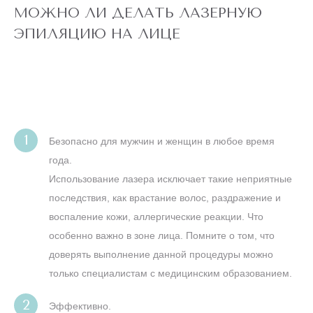
4 990 ₽
глубокое бикини,
подмышки, малая
МОЖНО ЛИ ДЕЛАТЬ ЛАЗЕРНУЮ
зона) действует
для новых
ЭПИЛЯЦИЮ НА ЛИЦЕ
клиентов
до
5 ДНЕЙ
конца акции
ЛАЗЕРЕ
АЛЕКСАНДРИТОВОМ
ТЕЛО" НА
ЭПИЛЯЦИЯ "ВСЕ
АКЦИЯ! ЛАЗЕРНАЯ
Безопасно для мужчин и женщин в любое время
года.
Использование лазера исключает такие неприятные
последствия, как врастание волос, раздражение и
ШЕЯ
И
ЛИЦО
воспаление кожи, аллергические реакции. Что
особенно важно в зоне лица. Помните о том, что
доверять выполнение данной процедуры можно
только специалистам с медицинским образованием.
Эффективно.