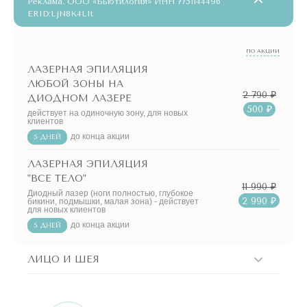
Реклама. ООО «Бьютилогия» ИНН 7751144496
ERID:LjN8K4L1t
ПО АКЦИИ
ЛАЗЕРНАЯ ЭПИЛЯЦИЯ
ЛЮБОЙ ЗОНЫ НА
2 790 ₽
ДИОДНОМ ЛАЗЕРЕ
500 ₽
действует на одиночную зону, для новых
клиентов
до конца акции
5 ДНЕЙ
ЛАЗЕРНАЯ ЭПИЛЯЦИЯ
"ВСЕ ТЕЛО"
11 990 ₽
Диодный лазер (ноги полностью, глубокое
2 990 ₽
бикини, подмышки, малая зона) - действует
для новых клиентов
до конца акции
5 ДНЕЙ
ЛИЦО И ШЕЯ