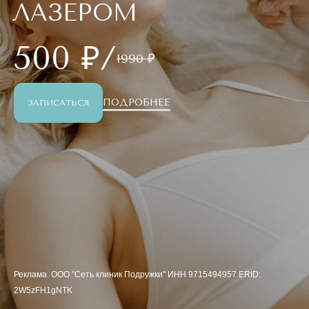
ЛАЗЕРОМ
500 ₽/
1990 ₽
ПОДРОБНЕЕ
ЗАПИСАТЬСЯ
Реклама. ООО "Сеть клиник Подружки" ИНН 9715494957 ERID:
2W5zFH1gNTK