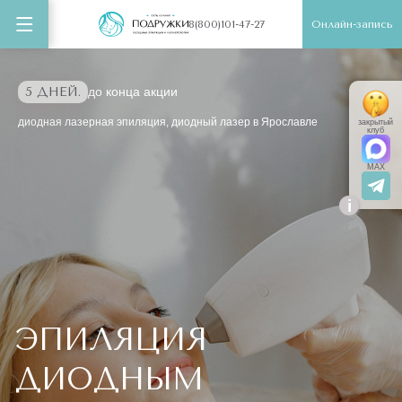
Онлайн-запись
8(800)101-47-27
5 ДНЕЙ.
до конца акции
диодная лазерная эпиляция, диодный лазер в Ярославле
закрытый
клуб
MAX
i
ЭПИЛЯЦИЯ
ДИОДНЫМ