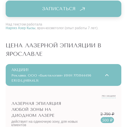
ЗАПИСАТЬСЯ
Над текстом работала
Наргиз Азер Кызы
, врач-косметолог (опыт работы 7 лет).
ЦЕНА ЛАЗЕРНОЙ ЭПИЛЯЦИИ В
ЯРОСЛАВЛЕ
АКЦИИ!
Реклама. ООО «Бьютилогия» ИНН 7751144496
ERID:LjN8K4L1t
ПО АКЦИИ
ЛАЗЕРНАЯ ЭПИЛЯЦИЯ
ЛЮБОЙ ЗОНЫ НА
2 790 ₽
ДИОДНОМ ЛАЗЕРЕ
500 ₽
действует на одиночную зону, для новых
клиентов