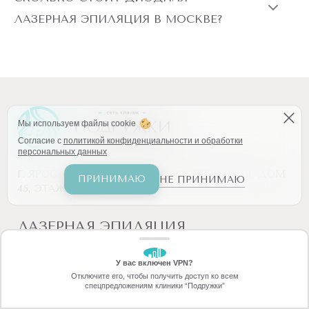
ЛАЗЕРНАЯ ЭПИЛЯЦИЯ В МОСКВЕ?
Мы используем файлы cookie
Согласие с
политикой конфиденциальности и обработки
персональных данных
Г. ЯРОСЛАВЛЬ, УЛ. БОЛЬШАЯ ОКТЯБРЬСКАЯ, ДОМ
ПРИНИМАЮ
НЕ ПРИНИМАЮ
45, ЭТАЖ 2
ЛАЗЕРНАЯ ЭПИЛЯЦИЯ
Все тело
Спина
У вас включен VPN?
ЗАБЕРИТЕ СКИДКУ
Отключите его, чтобы получить доступ ко всем
70%
Бикини
Декольте
спецпредложениям клиники “Подружки”
Онлайн-запись
Позвоните