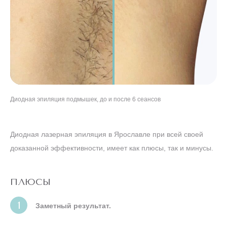
Диодная эпиляция подмышек, до и после 6 сеансов
Диодная эпиляция ног, до и после 8 сеансов
Диодная эпиляция бикини, до и после 5 сеансов
"Диодная эпиляция лица, до и после 7 сеансов
Диодная лазерная эпиляция в Ярославле при всей своей
доказанной эффективности, имеет как плюсы, так и минусы.
ПЛЮСЫ
Заметный результат.