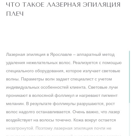
подмышки, малая
ЧТО ТАКОЕ ЛАЗЕРНАЯ ЭПИЛЯЦИЯ
зона) действует
для новых
ПЛЕЧ
клиентов
до
5 ДНЕЙ
конца акции
ЛАЗЕРЕ
АЛЕКСАНДРИТОВОМ
Лазерная эпиляция в Ярославле – аппаратный метод
ТЕЛО" НА
ЭПИЛЯЦИЯ "ВСЕ
АКЦИЯ! ЛАЗЕРНАЯ
удаления нежелательных волос. Реализуется с помощью
специального оборудования, которое излучает световые
волны. Параметры волн задает специалист с учетом
РУКИ
индивидуальных особенностей клиента. Световые лучи
проникают в волосяной фолликул и нагревают пигмент
меланин. В результате фолликулы разрушаются, рост
волос надолго останавливается. Очень важно, что лазер
воздействует на волосы точечно. Кожа вокруг остается
незатронутой. Поэтому лазерная эпиляция почти не