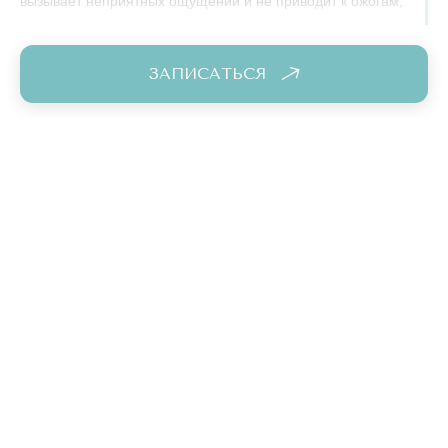
вызывает неприятных ощущений и не приводит к ожогам,
раздражениям и пр.
За одну процедуру, которая длится 20-30 минут, получается
ЗАПИСАТЬСЯ
удалить около 15% волос. Почему не все? Потому что
лазер разрушает только те фолликулы, которые в данный
момент активны. Чтобы кожа стала безупречно гладкой,
потребуется курс процедур по мере «пробуждения»
остальных волосяных луковиц.