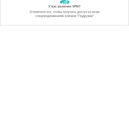
У вас включен VPN?
ЗАБЕРИТЕ СКИДКУ
Отключите его, чтобы получить доступ ко всем
70%
спецпредложениям клиники “Подружки”
Онлайн-запись
Позвоните
ПРЕИМУЩЕСТВА ЛАЗЕРНОЙ
ЭПИЛЯЦИИ В ЯРОСЛАВЛЕ
ПЕРЕЗВОНИМ
через 30 секунд
стойкость результата;
отсутствие болевых ощущений (возможны
незначительные тепло и покалывание);
ЖДУ ЗВОНКА!