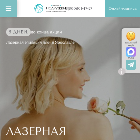
Онлайн-запись
8(800)101-47-27
5 ДНЕЙ.
до конца акции
Лазерная эпиляция плеч в Ярославле
закрытый
клуб
MAX
i
ЛАЗЕРНАЯ