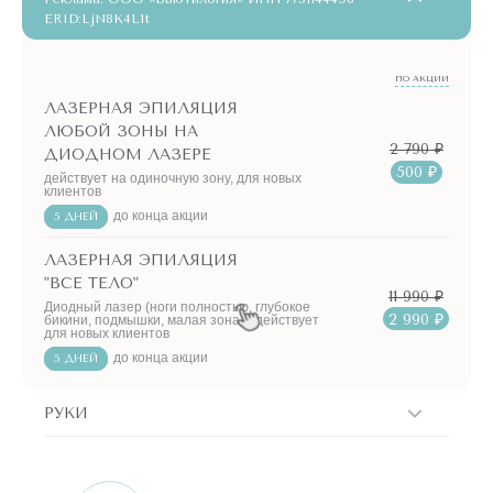
ERID:LjN8K4L1t
ПО АКЦИИ
ЛАЗЕРНАЯ ЭПИЛЯЦИЯ
ЛЮБОЙ ЗОНЫ НА
2 790 ₽
ДИОДНОМ ЛАЗЕРЕ
500 ₽
действует на одиночную зону, для новых
клиентов
до конца акции
5 ДНЕЙ
ЛАЗЕРНАЯ ЭПИЛЯЦИЯ
"ВСЕ ТЕЛО"
11 990 ₽
Диодный лазер (ноги полностью, глубокое
2 990 ₽
бикини, подмышки, малая зона) - действует
для новых клиентов
до конца акции
5 ДНЕЙ
РУКИ