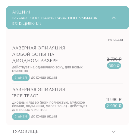
АКЦИИ!
Реклама. ООО «Бьютилогия» ИНН 7751144496
ERID:LjN8K4L1t
ПО АКЦИИ
ЛАЗЕРНАЯ ЭПИЛЯЦИЯ
ЛЮБОЙ ЗОНЫ НА
2 790 ₽
ДИОДНОМ ЛАЗЕРЕ
500 ₽
действует на одиночную зону, для новых
клиентов
до конца акции
5 ДНЕЙ
ЛАЗЕРНАЯ ЭПИЛЯЦИЯ
"ВСЕ ТЕЛО"
11 990 ₽
Диодный лазер (ноги полностью, глубокое
2 990 ₽
бикини, подмышки, малая зона) - действует
для новых клиентов
до конца акции
5 ДНЕЙ
ТУЛОВИЩЕ