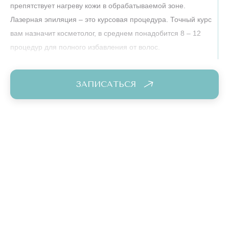
препятствует нагреву кожи в обрабатываемой зоне.
Лазерная эпиляция – это курсовая процедура. Точный курс
вам назначит косметолог, в среднем понадобится 8 – 12
процедур для полного избавления от волос.
Отметим преимущества лазерной эпиляции груди, которую
делают профессионально и недорого в нашей клинике
ЗАПИСАТЬСЯ
«Подружки» в Ярославле:
избирательное действие лазера (исключительно на
волос);
идеально подходит для чувствительных людей;
никакого врастания волос;
неинвазивный способ борьбы с волосками.
Специалисты отмечают, что высокая скорость работы