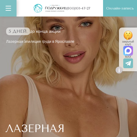
Онлайн-запись
8(800)101-47-27
5 ДНЕЙ.
до конца акции
Лазерная эпиляция груди в Ярославле
закрытый
клуб
MAX
i
ЛАЗЕРНАЯ