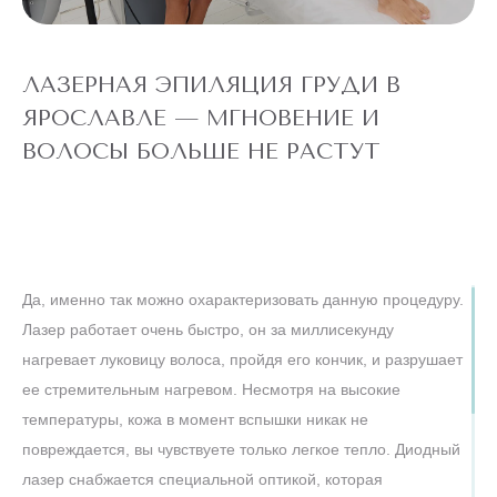
"ВСЕ ТЕЛО"
Александритовый
лазер (ноги
22 360 ₽
полностью,
4 990 ₽
глубокое бикини,
подмышки, малая
ЛАЗЕРНАЯ ЭПИЛЯЦИЯ ГРУДИ В
зона) действует
для новых
ЯРОСЛАВЛЕ — МГНОВЕНИЕ И
клиентов
до
5 ДНЕЙ
ВОЛОСЫ БОЛЬШЕ НЕ РАСТУТ
конца акции
ЛАЗЕРЕ
АЛЕКСАНДРИТОВОМ
ТЕЛО" НА
ЭПИЛЯЦИЯ "ВСЕ
АКЦИЯ! ЛАЗЕРНАЯ
Да, именно так можно охарактеризовать данную процедуру.
Лазер работает очень быстро, он за миллисекунду
нагревает луковицу волоса, пройдя его кончик, и разрушает
ТУЛОВИЩЕ
ее стремительным нагревом. Несмотря на высокие
температуры, кожа в момент вспышки никак не
повреждается, вы чувствуете только легкое тепло. Диодный
лазер снабжается специальной оптикой, которая