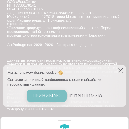
ООО «ВоркСити»
ИНН 7730178141
ОГРН 1157746618809
Лицензия № Л041-01167-59/00364493 от 13.07.2018
Юридический адрес: 127018, город Москва, вн.тер.г. муниципальный
округ Марьина роща, ул. Полковая, д. 3
8 (800) 301-76-37
*Описание процедур носит информационный характер. Перед
проведением любой процедуры
проводится очная консультация врача клиники «Подружки».
© «Podruge.ru», 2020 - 2026 г. Все права защищены.
Данный интернет-сайт носит исключительно информационный
характер и ни при каких условиях не является публичной офертой,
определяемой положениями Статьи 437 (2) Гражданского кодекса
Российской Федерации. Для получения подробной информации об
Мы используем файлы cookie
услугах, ценах и спецпредложениях, пожалуйста, обратитесь в
клинику "Подружки".
Согласие с
политикой конфиденциальности и обработки
персональных данных
Уважаемые клиенты! В настоящее время на сайте ведутся
технические работы по приведению наименований услуг в
соответствие с требованиями Федерального закона № 168-ФЗ.
ПРИНИМАЮ
НЕ ПРИНИМАЮ
Приносим извинения за возможное наличие иноязычных
обозначений — они будут заменены в ближайшее время. Для
уточнения наименования и стоимости процедур обращайтесь по
телефону: 8 (800) 301-76-37