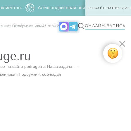
в.
Александритовая эпиляция за
4990 ₽
500 ₽ ー люба
ОНЛАЙН ЗАПИСЬ
ОНЛАЙН-ЗАПИСЬ
ольшая Октябрьская, дом 45, этаж 2
ge.ru
ых на сайте podruge.ru. Наша задача —
 клиники «Подружки», соблюдая