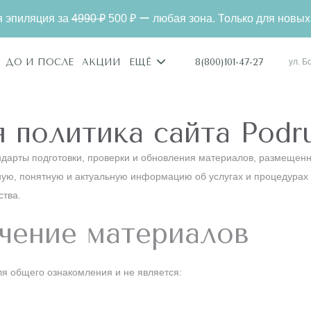
ия за
4990 ₽
500 ₽ ー любая зона. Только для новых клиенто
8(800)101-47-27
ДО И ПОСЛЕ
АКЦИИ
ЕЩЁ
ул. Б
 политика сайта Podru
дарты подготовки, проверки и обновления материалов, размещенн
ную, понятную и актуальную информацию об услугах и процедурах
ства.
чение материалов
я общего ознакомления и не является: