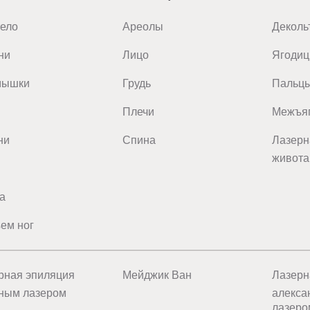
тело
Ареолы
Деколь
ни
Лицо
Ягоди
мышки
Грудь
Пальц
Плечи
Межъяг
ни
Спина
Лазерн
живота
а
ем ног
рная эпиляция
Мейджик Ван
Лазерн
ным лазером
алекса
лазеро