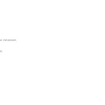
и лечения;
а;
.