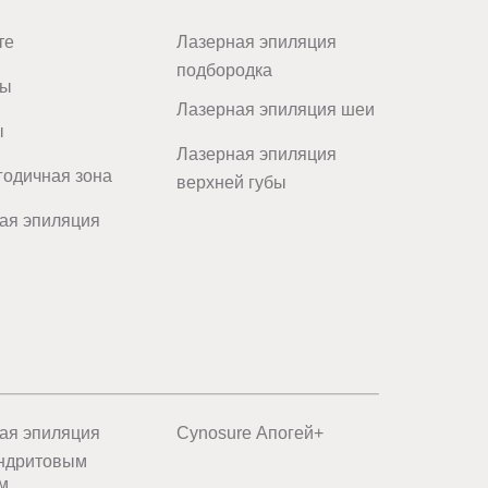
те
Лазерная эпиляция
подбородка
цы
Лазерная эпиляция шеи
ы
Лазерная эпиляция
одичная зона
верхней губы
ая эпиляция
ая эпиляция
Cynosure Апогей+
ндритовым
м